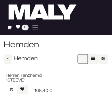
Zum Inhalt springen
0
Hemden
Hemden
Herren Tanzhemd
"STEEVE"
108,40
€