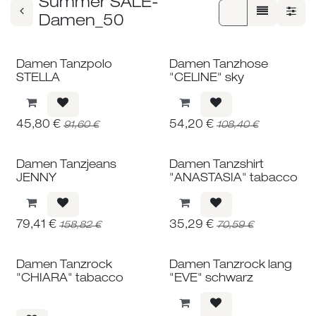
Summer SALE-
Damen_50
Damen Tanzpolo
Damen Tanzhose
STELLA
"CELINE" sky
45,80
€
54,20
€
91,60
€
108,40
€
Damen Tanzjeans
Damen Tanzshirt
JENNY
"ANASTASIA" tabacco
79,41
€
35,29
€
158,82
€
70,59
€
Damen Tanzrock
Damen Tanzrock lang
"CHIARA" tabacco
"EVE" schwarz