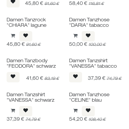
45,80
€
58,40
€
91,60
€
116,81
€
Damen Tanzrock
Damen Tanzhose
"CHIARA" lagune
"DARIA" tabacco
45,80
€
50,00
€
91,60
€
100,00
€
Damen Tanzbody
Damen Tanzshirt
"FEODORA" schwarz
"VANESSA" tabacco
41,60
€
37,39
€
83,19
€
74,79
€
Damen Tanzshirt
Damen Tanzhose
"VANESSA" schwarz
"CELINE" blau
37,39
€
54,20
€
74,79
€
108,40
€