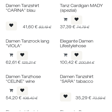
Damen Tanzshirt
Tanz Cardigan MADY
"CARINA" blau
(spezial)
41,60
€
37,39
€
83,19
€
74,79
€
Damen Tanzrock lang
Elegante Damen
"VIOLA"
Lifestylehose
62,61
€
100,42
€
125,21
€
200,84
€
Damen Tanzhose
Damen Tanzshirt
"CELINE" wine
"SARA" tabacco
54,20
€
35,29
€
108,40
€
70,59
€