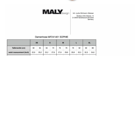
Damen Tanzhose "SOPHIE"
schwarz
Tanze mit Leichtigkeit in der MALY Sophie
Palazzohose! Die weit geschnittene