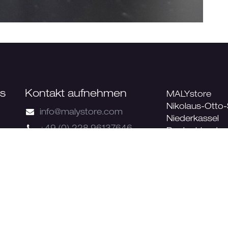
ns
Kontakt aufnehmen
MALYstore
Nikolaus-Otto
info@malystore.com
Niederkassel
+49 (0) 228 96137646
Deutschland