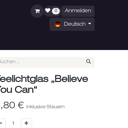
Anmelden
0
Deutsch
ZEITEN
ÜBER UNS
eelichtglas „Believe
ou Can“
,80
€
Inklusive Steuern