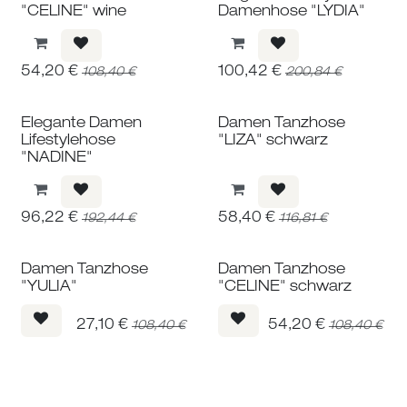
"CELINE" wine
Damenhose "LYDIA"
54,20
€
100,42
€
108,40
€
200,84
€
Elegante Damen
Damen Tanzhose
Lifestylehose
"LIZA" schwarz
"NADINE"
96,22
€
58,40
€
192,44
€
116,81
€
Damen Tanzhose
Damen Tanzhose
"YULIA"
"CELINE" schwarz
27,10
€
54,20
€
108,40
€
108,40
€