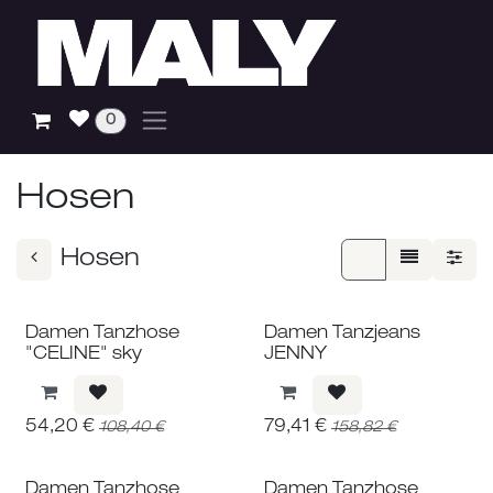
Zum Inhalt springen
0
Hosen
Hosen
Damen Tanzhose
Damen Tanzjeans
"CELINE" sky
JENNY
54,20
€
79,41
€
108,40
€
158,82
€
Damen Tanzhose
Damen Tanzhose