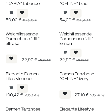
"DARIA" tabacco
"CELINE" blau
50,00
€
54,20
€
100,00
€
108,40
€
Weichfliessende
Weichfliessende
Damenhose "JIL"
Damenhose "JIL"
altrose
lemon
22,90
€
22,90
€
91,60
€
91,60
€
Elegante Damen
Damen Tanzhose
Lifestylehose
"CELINE" ivory
100,42
€
27,10
€
200,84
€
108,40
€
Damen Tanzhose
Elegante Lifestyle