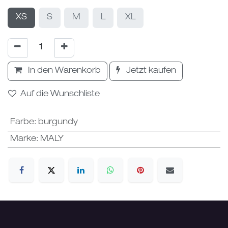
XS
S
M
L
XL
In den Warenkorb
Jetzt kaufen
Auf die Wunschliste
Farbe
:
burgundy
Marke
:
MALY