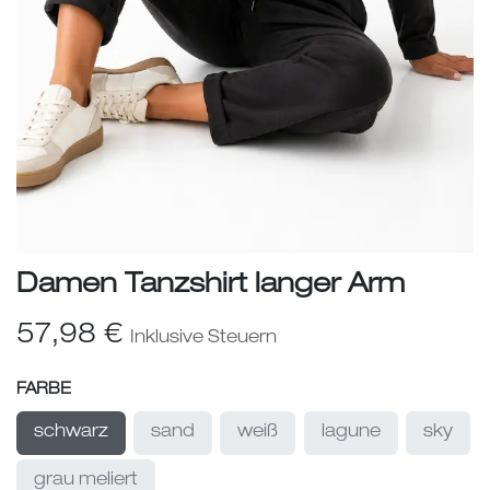
Damen Tanzshirt langer Arm
57,98
€
Inklusive Steuern
FARBE
schwarz
sand
weiß
lagune
sky
grau meliert