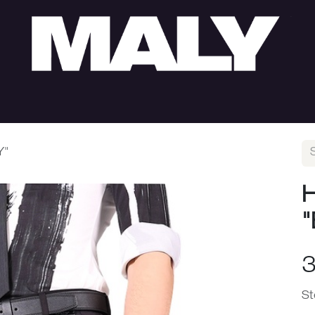
HERREN
SUMMER SALE
LOOKS
ÖFFNUNGS
Y"
H
3
St