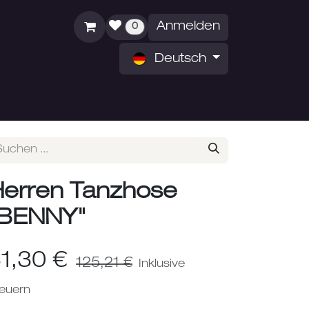
Anmelden
0
Deutsch
ZEITEN
ÜBER UNS
erren Tanzhose
"BENNY"
1,30
€
125,21
€
Inklusive
euern