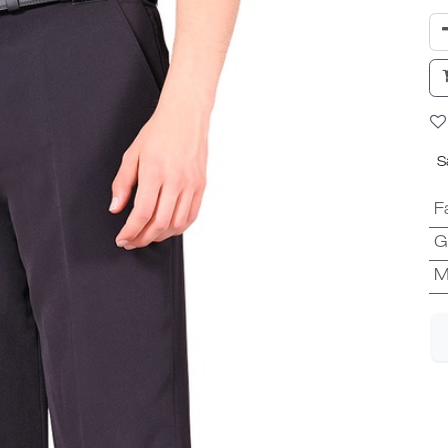
S
F
G
M