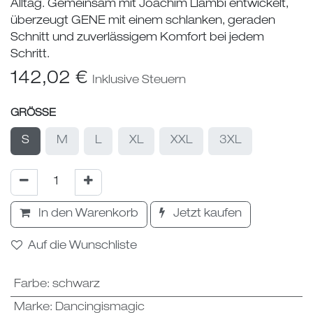
Alltag. Gemeinsam mit Joachim Llambi entwickelt,
überzeugt GENE mit einem schlanken, geraden
Schnitt und zuverlässigem Komfort bei jedem
Schritt.
142,02
€
Inklusive Steuern
GRÖSSE
S
M
L
XL
XXL
3XL
In den Warenkorb
Jetzt kaufen
Auf die Wunschliste
Farbe
:
schwarz
Marke
:
Dancingismagic