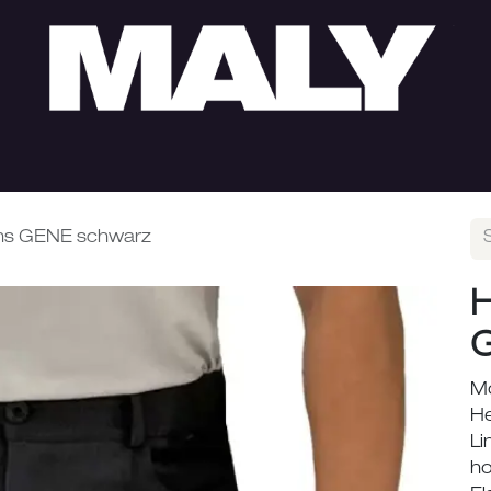
HERREN
SUMMER SALE
LOOKS
ÖFFNUNGS
ans GENE schwarz
H
Mo
He
Li
ho