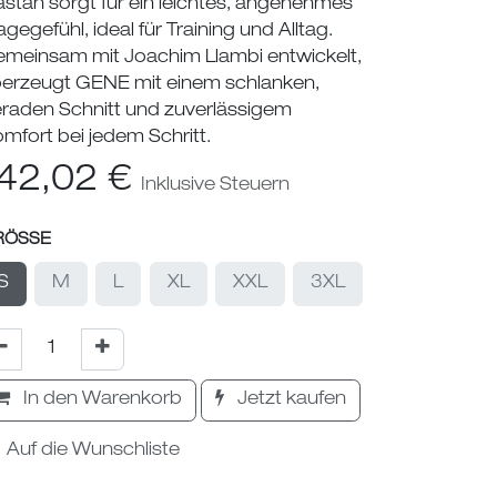
astan sorgt für ein leichtes, angenehmes
agegefühl, ideal für Training und Alltag.
meinsam mit Joachim Llambi entwickelt,
erzeugt GENE mit einem schlanken,
raden Schnitt und zuverlässigem
mfort bei jedem Schritt.
42,02
€
Inklusive Steuern
RÖSSE
S
M
L
XL
XXL
3XL
In den Warenkorb
Jetzt kaufen
Auf die Wunschliste