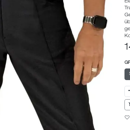
El
Tr
Ge
üb
ge
Ko
1
G