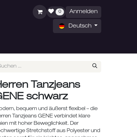
Anmelden
0
Deutsch
ZEITEN
ÜBER UNS
erren Tanzjeans
GENE schwarz
dern, bequem und äußerst flexibel – die
rren Tanzjeans GENE verbindet klare
nien mit hoher Beweglichkeit. Der
chwertige Stretchstoff aus Polyester und