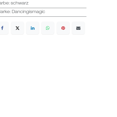
arbe
:
schwarz
arke
:
Dancingismagic