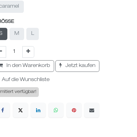
caramel
RÖSSE
S
M
L
In den Warenkorb
Jetzt kaufen
Auf die Wunschliste
imitiert verfügbar!