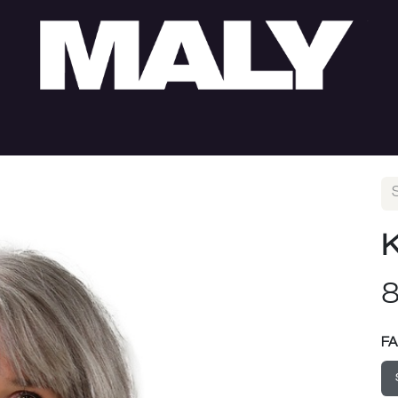
HERREN
SUMMER SALE
LOOKS
ÖFFNUNGS
K
8
F