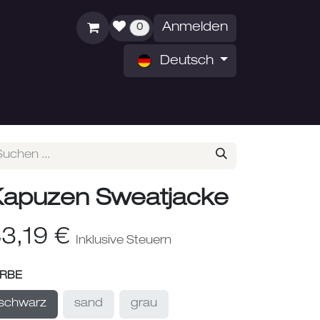
Anmelden
0
Deutsch
ZEITEN
ÜBER UNS
apuzen Sweatjacke
3,19
€
Inklusive Steuern
ARBE
schwarz
sand
grau