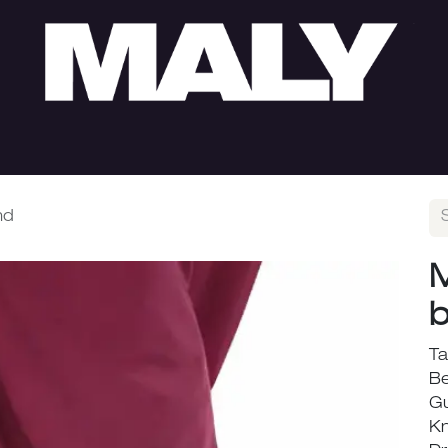
HERREN
SUMMER SALE
LOOKS
ÖFFNUNGS
nd
Ta
Be
Gu
Kn