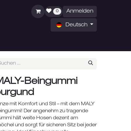
Anmelden
0
Deutsch
ZEITEN
ÜBER UNS
MALY-Beingummi
burgund
nze mit Komfort und Stil – mit dem MALY
ingummi! Der angenehm zu tragende
mmi hält weite Hosen dezent am
öchel und sorgt für sicheren Sitz bei jeder