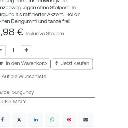
ehung. Ideal für schwungvolle
nzbewegungen ohne Stolpern. In
rgund als raffinierter Akzent. Hol dir
inen Beingummi und tanze frei!
,98
€
Inklusive Steuern
In den Warenkorb
Jetzt kaufen
Auf die Wunschliste
arbe
:
burgundy
arke
:
MALY