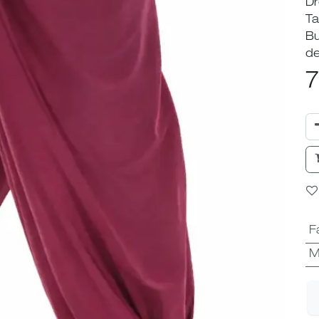
Dr
Ta
Bu
de
7
F
M