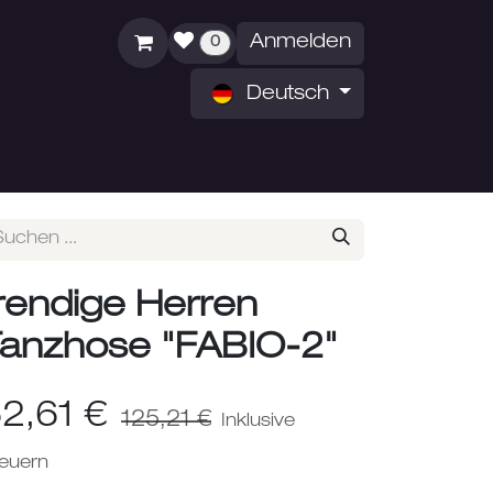
Anmelden
0
Deutsch
ZEITEN
ÜBER UNS
rendige Herren
anzhose "FABIO-2"
2,61
€
125,21
€
Inklusive
euern