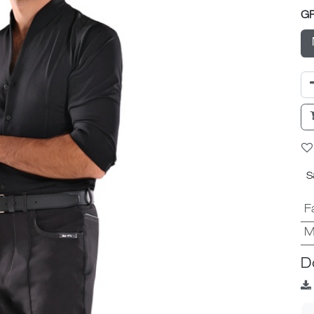
G
S
F
M
D