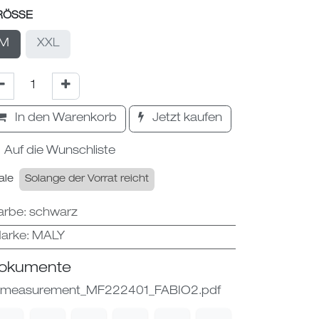
RÖSSE
M
XXL
In den Warenkorb
Jetzt kaufen
Auf die Wunschliste
ale
Solange der Vorrat reicht
arbe
:
schwarz
arke
:
MALY
okumente
measurement_MF222401_FABIO2.pdf