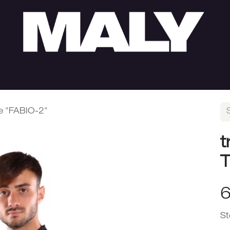
HERREN
SUMMER SALE
LOOKS
ÖFFNUNGS
e "FABIO-2"
t
T
6
St