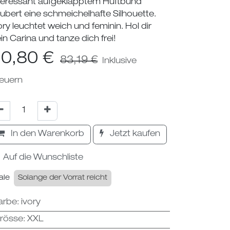
teressant aufgeklapptem Hüftbund
ubert eine schmeichelhafte Silhouette.
ory leuchtet weich und feminin. Hol dir
in Carina und tanze dich frei!
0,80
€
83,19
€
Inklusive
euern
In den Warenkorb
Jetzt kaufen
Auf die Wunschliste
ale
Solange der Vorrat reicht
arbe
:
ivory
rösse
:
XXL