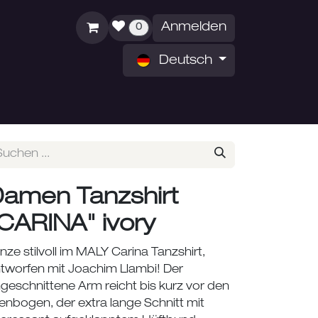
Anmelden
0
Deutsch
ZEITEN
ÜBER UNS
amen Tanzshirt
CARINA" ivory
nze stilvoll im MALY Carina Tanzshirt,
tworfen mit Joachim Llambi! Der
geschnittene Arm reicht bis kurz vor den
lenbogen, der extra lange Schnitt mit