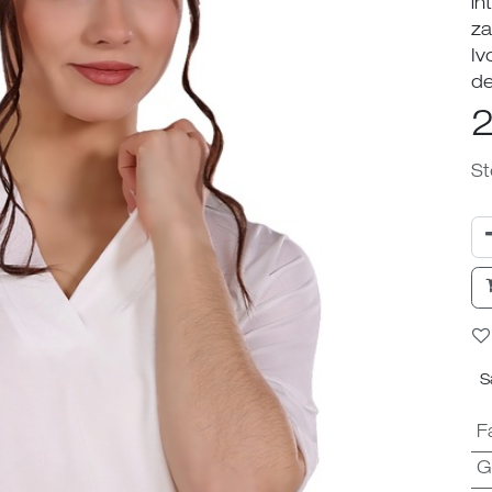
in
za
Iv
de
2
St
S
F
G