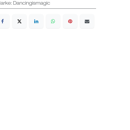
arke
:
Dancingismagic