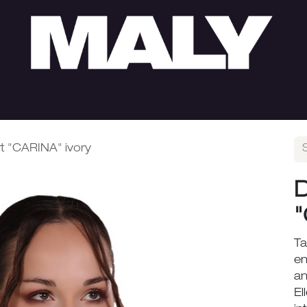
HERREN
SUMMER SALE
LOOKS
ÖFFNUNGS
t "CARINA" ivory
D
"
Ta
en
an
El